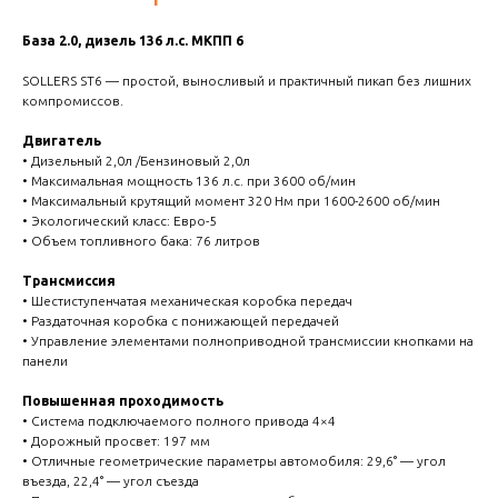
База 2.0, дизель 136 л.с. МКПП 6
SOLLERS ST6 — простой, выносливый и практичный пикап без лишних
компромиссов.
Двигатель
• Дизельный 2,0л /Бензиновый 2,0л
• Максимальная мощность 136 л.с. при 3600 об/мин
• Максимальный крутящий момент 320 Нм при 1600-2600 об/мин
• Экологический класс: Евро-5
• Объем топливного бака: 76 литров
Трансмиссия
• Шестиступенчатая механическая коробка передач
• Раздаточная коробка с понижающей передачей
• Управление элементами полноприводной трансмиссии кнопками на
панели
Повышенная проходимость
• Система подключаемого полного привода 4×4
• Дорожный просвет: 197 мм
• Отличные геометрические параметры автомобиля: 29,6° — угол
въезда, 22,4° — угол съезда