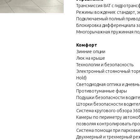
Трансмиссия 8АТ с гидротран
Режимы вождения: стандарт, эк
Подключаемый полный привод
Блокировка дифференциала за
Многорычажная пружинная по
Комфорт
Зимние опции
Люк на крыше
Технологии и безопасность
Электронный стояночный торм
Hold)
Светодиодная оптика и дневн
Противотуманные фары
Подушки безопасности водите
Шторки безопасности водител
Система кругового обзора 360
Камеры по периметру автомоб
позволяя контролировать про
Система помощи при парковк
Двухмерный и трехмерный ре