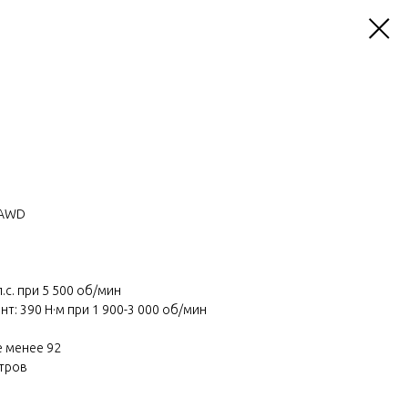
Т AWD
с. при 5 500 об/мин
: 390 Н·м при 1 900-3 000 об/мин
е менее 92
итров