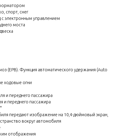
сформатором
о, спорт, снег
 с электронным управлением
днего моста
двеска
оз (EPB). Функция автоматического удержания (Auto
ые ходовые огни
ля и переднего пассажира
я и переднего пассажира
°
иля передают изображение на 10,4-дюймовый экран,
странство вокруг автомобиля
е
жим отображения