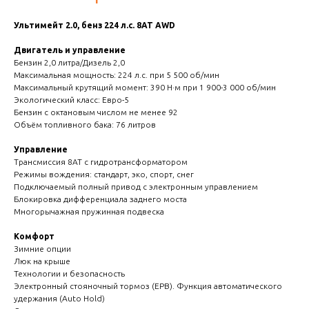
Ультимейт 2.0, бенз 224 л.с. 8AT AWD
Двигатель и управление
Бензин 2,0 литра/Дизель 2,0
Максимальная мощность: 224 л.с. при 5 500 об/мин
Максимальный крутящий момент: 390 Н·м при 1 900-3 000 об/мин
Экологический класс: Евро-5
Бензин с октановым числом не менее 92
Объём топливного бака: 76 литров
Управление
Трансмиссия 8АТ с гидротрансформатором
Режимы вождения: стандарт, эко, спорт, снег
Подключаемый полный привод с электронным управлением
Блокировка дифференциала заднего моста
Многорычажная пружинная подвеска
Комфорт
Зимние опции
Люк на крыше
Технологии и безопасность
Электронный стояночный тормоз (EPB). Функция автоматического
удержания (Auto Hold)