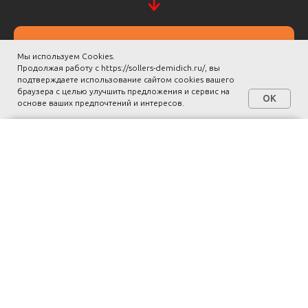
Заказать звонок
Мы используем Cookies.
Продолжая работу с https://sollers-demidich.ru/, вы
подтверждаете использование сайтом cookies вашего
браузера с целью улучшить предложения и сервис на
OK
основе ваших предпочтений и интересов.
Автомобили Sollers

SOLLERS ST6
с выгодой до 300 000 рублей
Акции
Заказать
Меню
SOLLERS ST8
Спецпредложения
ПОЛУЧИТЬ ПРЕДЛОЖЕНИЕ
SOLLERS ДЕМИДЫЧ
SOLLERS ДЕМИДЫЧ
г. Пермь, ул. Спешилова, 61
г. Пермь, ул. Спешилова, 61
Официальный сайт
Заказать звонок
компании ДЕМИДЫЧ
© 2026 Все права
защищены.
Записаться на Тест-драйв
SOLLERS ST9
Политика конфиденциальности