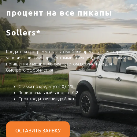
процент на все пикапы
Sollers*
Кредитная программа на автомобили предлагает выгодные
условия с низкими процентными ставками, гибкими сроками
погашения и минимальным пакетом документов для
быстрого оформления
Ставка по кредиту от 0,01%
Первоначальный взнос от 0 ₽
Срок кредитования до 8 лет
ОСТАВИТЬ ЗАЯВКУ